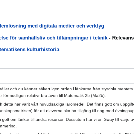
blemlösning med digitala medier och verktyg
se för samhällsliv och tillämpningar i teknik
-
Relevan
ematikens kulturhistoria
hållet och du känner säkert igen orden i länkarna från styrdokumentets 
sar förmodligen relativr bra även till Matematik 2b (Ma2b).
ch detta har varit vårt huvudsakliga läromedel. Det finns gott om uppgi
nskapsmatrisen) för att eleverna ska ha tillgång till nog med övningsup
 gott om länkar till andra resurser. Dessutom har vi en Sway till varje 
mmering.