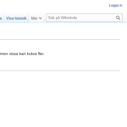
Logga in
S
la
Visa historik
Mer
ö
k
 men vissa kan kräva fler.