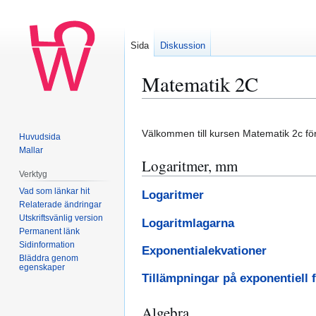
Sida
Diskussion
Matematik 2C
Hoppa
Hoppa
till
till
Välkommen till kursen Matematik 2c för g
Huvudsida
navigering
sök
Mallar
Logaritmer, mm
Verktyg
Vad som länkar hit
Logaritmer
Relaterade ändringar
Utskriftsvänlig version
Logaritmlagarna
Permanent länk
Sidinformation
Exponentialekvationer
Bläddra genom
egenskaper
Tillämpningar på exponentiell 
Algebra