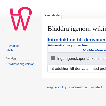
Specialsida
Bläddra igenom wiki
Introduktion till derivat
Hoppa
Hoppa
till
till
Adminstrative properties
Huvudsida
navigering
sök
Modification 
Mallar
Inga egenskaper länkar till d
Verktyg
Utskriftsvänlig version
Integritetspolicy
Om Wikiskola
Förbehåll