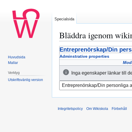
Specialsida
Bläddra igenom wiki
Entreprenörskap/Din pers
Hoppa
Hoppa
till
till
Adminstrative properties
Huvudsida
navigering
sök
Modi
Mallar
Inga egenskaper länkar till d
Verktyg
Utskriftsvänlig version
Integritetspolicy
Om Wikiskola
Förbehåll