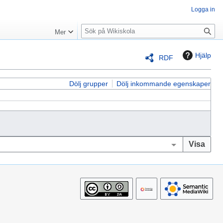
Logga in
S
Mer
ö
k
Hjälp
RDF
Dölj grupper
Dölj inkommande egenskaper