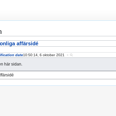
n
onliga affärsidé
fication date
10:50:14, 6 oktober 2021
+
en här sidan.