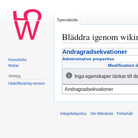
Specialsida
Bläddra igenom wiki
Andragradsekvationer
Hoppa
Hoppa
till
till
Adminstrative properties
Huvudsida
navigering
sök
Modification 
Mallar
Inga egenskaper länkar till d
Verktyg
Utskriftsvänlig version
Integritetspolicy
Om Wikiskola
Förbehåll