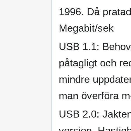
1996. Då pratad
Megabit/sek
USB 1.1: Behove
påtagligt och r
mindre uppdater
man överföra m
USB 2.0: Jakten
version. Hastigh