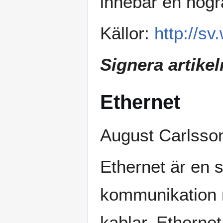
innebär en högr
Källor:
http://s
Signera artike
Ethernet
August Carlsso
Ethernet är en 
kommunikation m
kablar. Etherne