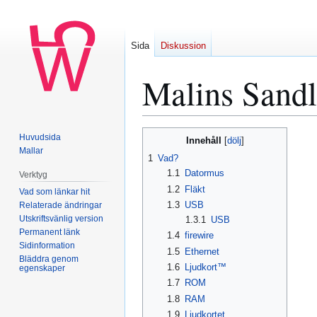
Sida
Diskussion
Malins Sand
Huvudsida
Innehåll
Hoppa
Hoppa
Mallar
1
Vad?
till
till
1.1
Datormus
Verktyg
navigering
sök
1.2
Fläkt
Vad som länkar hit
1.3
USB
Relaterade ändringar
Utskriftsvänlig version
1.3.1
USB
Permanent länk
1.4
firewire
Sidinformation
1.5
Ethernet
Bläddra genom
1.6
Ljudkort™
egenskaper
1.7
ROM
1.8
RAM
1.9
Ljudkortet