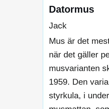
Datormus
Jack
Mus är det mes
när det gäller p
musvarianten sk
1959. Den varian
styrkula, i und
musmattan, som 