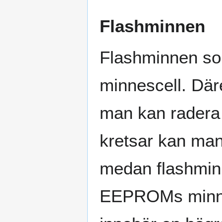
Flashminnen
Flashminnen som
minnescell. Dä
man kan radera
kretsar kan man
medan flashminn
EEPROMs minnesc