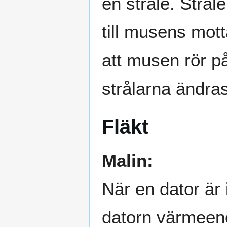
en stråle. Stråle
till musens mot
att musen rör på
strålarna ändra
Fläkt
Malin:
När en dator är
datorn värmeene