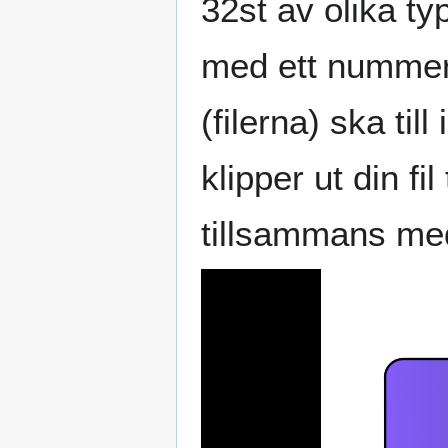
32st av olika ty
med ett nummer 
(filerna) ska til
klipper ut din fi
tillsammans med