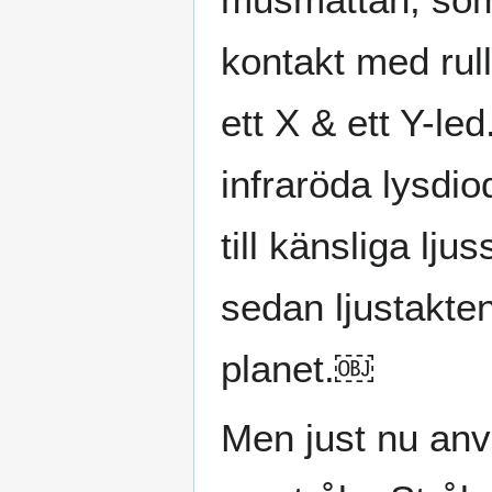
kontakt med rull
ett X & ett Y-le
infraröda lysdio
till känsliga lj
sedan ljustakten
planet.￼
Men just nu anv