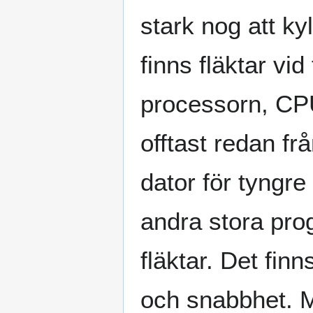
stark nog att ky
finns fläktar vid
processorn, CPU
offtast redan fr
dator för tyngre
andra stora prog
fläktar. Det fin
och snabbhet. M