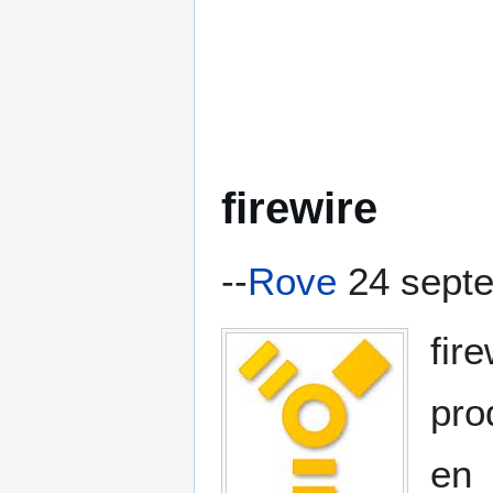
firewire
--
Rove
24 septe
fir
pro
en