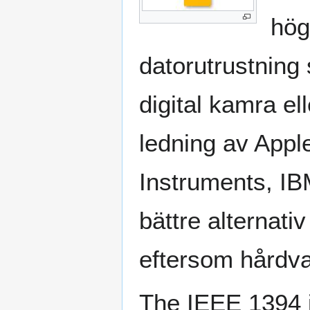
hög
datorutrustning 
digital kamra el
ledning av Appl
Instruments, IB
bättre alternativ
eftersom hårdva
The IEEE 1394 i