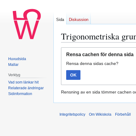
Sida
Diskussion
Trigonometriska gru
Hoppa
Hoppa
Rensa cachen för denna sida
till
till
Huvudsida
Rensa denna sidas cache?
navigering
sök
Mallar
OK
Verktyg
Vad som länkar hit
Relaterade ändringar
Rensning av en sida tömmer cachen oc
Sidinformation
Integritetspolicy
Om Wikiskola
Förbehåll