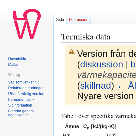
Sida
Diskussion
Termiska data
Version från d
Huvudsida
(
diskussion
|
b
Mallar
värmekapacite
Verktyg
Vad som länkar hit
(
skillnad
)
← Äl
Relaterade ändringar
Nyare version 
Utskriftsvänlig version
Permanent länk
Sidinformation
Bläddra genom
Hoppa
Hoppa
Tabell över specifika värmek
egenskaper
till
till
Ämne
C
[kJ/(kg·K)]
navigering
sök
p
Järn
0,449