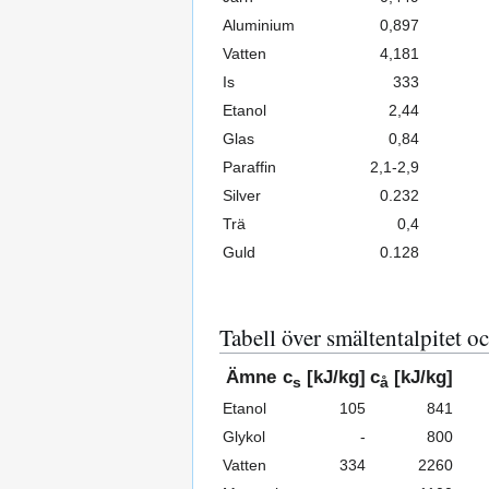
Aluminium
0,897
Vatten
4,181
Is
333
Etanol
2,44
Glas
0,84
Paraffin
2,1-2,9
Silver
0.232
Trä
0,4
Guld
0.128
Tabell över smältentalpitet o
Ämne
c
[kJ/kg]
c
[kJ/kg]
s
å
Etanol
105
841
Glykol
-
800
Vatten
334
2260