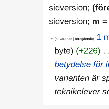
sidversion;
(fö
sidversion;
m
= 
1
1 m
nuvarande
föregående
m
a
byte
+226
j
2
0
betydelse för 
1
3
varianten är sp
teknikelever so