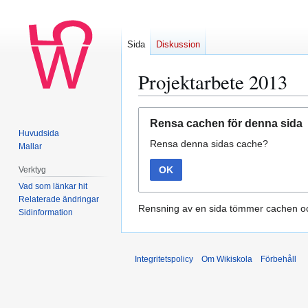
Sida
Diskussion
Projektarbete 2013
Hoppa
Hoppa
Rensa cachen för denna sida
till
till
Huvudsida
Rensa denna sidas cache?
navigering
sök
Mallar
OK
Verktyg
Vad som länkar hit
Relaterade ändringar
Rensning av en sida tömmer cachen oc
Sidinformation
Integritetspolicy
Om Wikiskola
Förbehåll