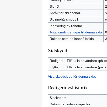
Namnrymds-ID
0
Sid-ID
2
Språk för sidinnehåll
s
Sidinnehållsmodell
w
Indexering av robotar
T
Antal omdirigeringar till denna sida
0
Räknas som en innehållssida
J
Sidskydd
Redigera
Tillåt alla användare (på o
Flytta
Tillåt alla användare (på o
Visa skyddslogg för denna sida.
Redigeringshistorik
Sidskapare
Datum när sidan skapades