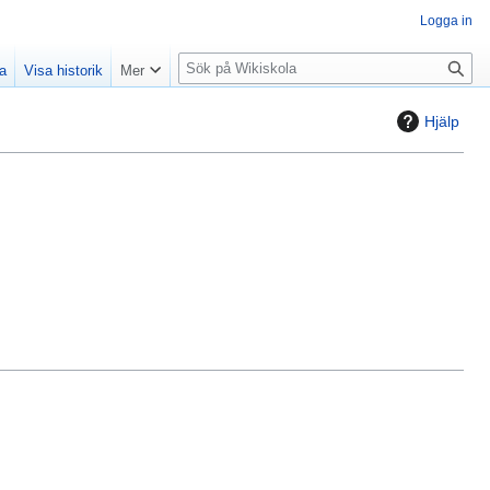
Logga in
S
la
Visa historik
Mer
ö
k
Hjälp