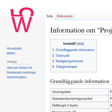
Sida
Diskussion
Information om "Proj
Hoppa
Hoppa
Innehåll
till
till
Huvudsida
1
Grundläggande information
navigering
sök
Mallar
2
Sidskydd
3
Redigeringshistorik
Verktyg
4
Sidegenskaper
Vad som länkar hit
Relaterade ändringar
Sidinformation
Grundläggande information
Visningstitel
P
Standardsorteringsnyckel
P
Sidlängd (i byte)
3