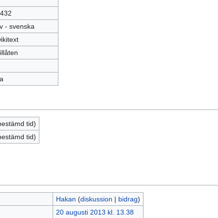
432
v - svenska
ikitext
illåten
a
bestämd tid)
bestämd tid)
Hakan
(
diskussion
|
bidrag
)
20 augusti 2013 kl. 13.38