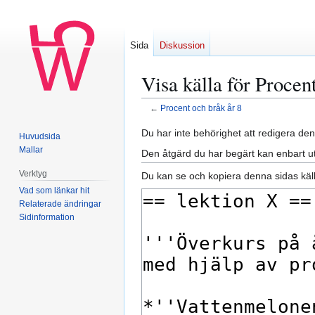
Sida
Diskussion
Visa källa för Procen
←
Procent och bråk år 8
Hoppa
Hoppa
Du har inte behörighet att redigera den
Huvudsida
till
till
Mallar
Den åtgärd du har begärt kan enbart u
navigering
sök
Verktyg
Du kan se och kopiera denna sidas käll
Vad som länkar hit
Relaterade ändringar
Sidinformation