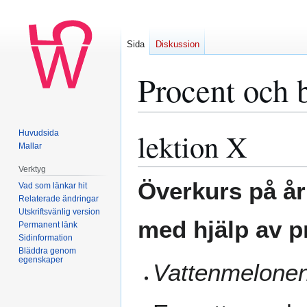
Sida
Diskussion
Procent och b
lektion X
Huvudsida
Hoppa
Hoppa
Mallar
till
till
navigering
sök
Verktyg
Överkurs på å
Vad som länkar hit
Relaterade ändringar
Utskriftsvänlig version
med hjälp av p
Permanent länk
Sidinformation
Bläddra genom
egenskaper
Vattenmelone