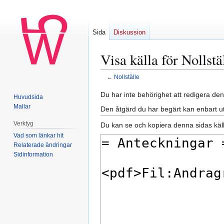
Sida
Diskussion
Visa källa för Nollstä
←
Nollställe
Hoppa
Hoppa
Du har inte behörighet att redigera den
Huvudsida
till
till
Mallar
Den åtgärd du har begärt kan enbart u
navigering
sök
Verktyg
Du kan se och kopiera denna sidas käll
Vad som länkar hit
Relaterade ändringar
Sidinformation