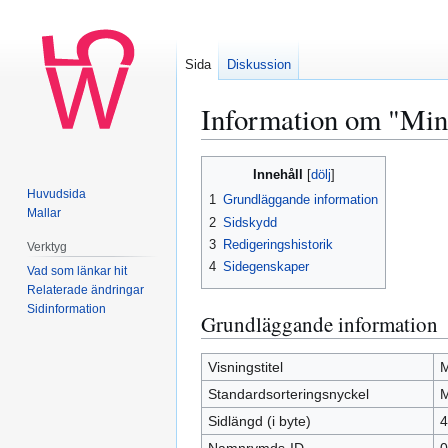
Sida
Diskussion
Information om "Min
Hoppa
Hoppa
Innehåll
till
till
Huvudsida
1
Grundläggande information
navigering
sök
Mallar
2
Sidskydd
3
Redigeringshistorik
Verktyg
4
Sidegenskaper
Vad som länkar hit
Relaterade ändringar
Sidinformation
Grundläggande information
Visningstitel
M
Standardsorteringsnyckel
M
Sidlängd (i byte)
4