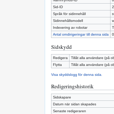
Namnrymds-ID
0
Sid-ID
2
Språk för sidinnehåll
s
Sidinnehållsmodell
w
Indexering av robotar
T
Antal omdirigeringar till denna sida
0
Sidskydd
Redigera
Tillåt alla användare (på o
Flytta
Tillåt alla användare (på o
Visa skyddslogg för denna sida.
Redigeringshistorik
Sidskapare
Datum när sidan skapades
Senaste redigeraren