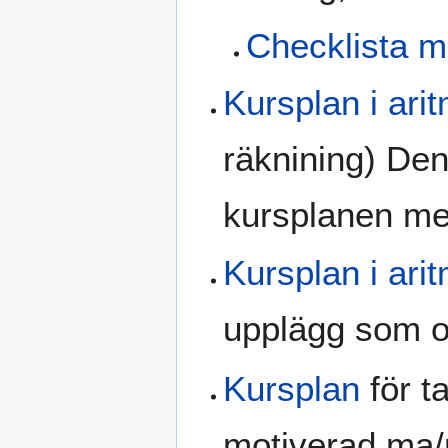
Checklista me
Kursplan i ari
räknining) Den
kursplanen men
Kursplan i ari
upplägg som o
Kursplan
för t
motiverad ma/