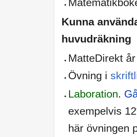
Matematikboken
Kunna använda 
huvudräkning
MatteDirekt år
Övning i
skrif
Laboration
.
Gå
exempelvis 1
här övningen pa