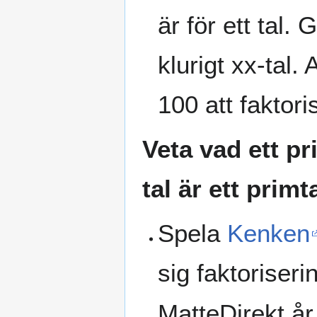
är för ett tal.
klurigt xx-tal.
100 att faktor
Veta vad ett p
tal är ett primta
Spela
Kenken
sig faktoriseri
MatteDirekt år