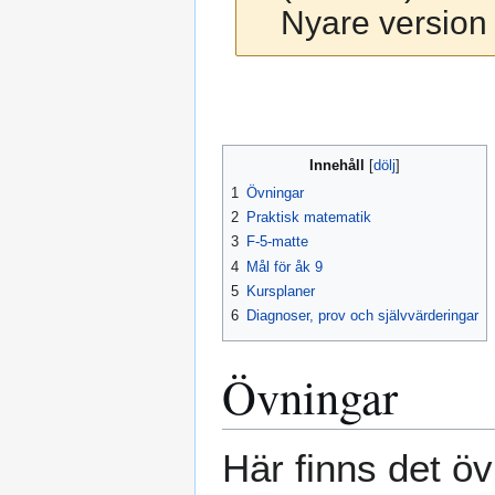
Nyare version 
Hoppa
Hoppa
till
till
navigering
sök
Innehåll
1
Övningar
2
Praktisk matematik
3
F-5-matte
4
Mål för åk 9
5
Kursplaner
6
Diagnoser, prov och självvärderingar
Övningar
Här finns det öv