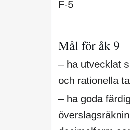
F-5
Mål för åk 9
– ha utvecklat si
och rationella t
– ha goda färdi
överslagsräkning