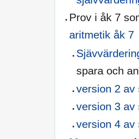
Prov i åk 7 so
aritmetik åk 7
Sjävvärderin
spara och anv
version 2 a
version 3 a
version 4 a