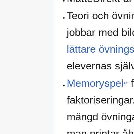
Teori och övn
jobbar med bilde
lättare övning
elevernas själ
Memoryspel
f
faktoriseringa
mängd övningar.
man printar åh