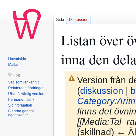
Sida
Diskussion
Listan över ö
inna den del
Huvudsida
Mallar
Verktyg
Version från d
Vad som länkar hit
(
diskussion
|
b
Relaterade ändringar
Utskriftsvänlig version
Category:Aritm
Permanent länk
Sidinformation
finns det övnin
Bläddra genom
egenskaper
[[Media:Tal_r
(skillnad) ← Ä