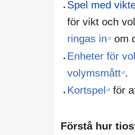
Spel med vikt
för vikt och v
ringas in
om de
Enheter för v
volymsmått
.
Kortspel
för a
Förstå hur tio