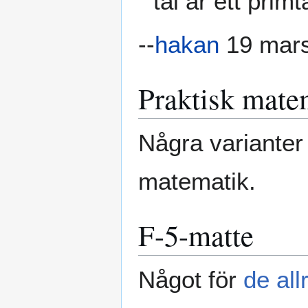
tal är ett primt
--
hakan
19 mars
Praktisk mate
Några variante
matematik.
F-5-matte
Något för
de all