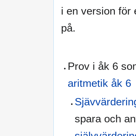
i en version fö
på.
Prov i åk 6 so
aritmetik åk 6
Sjävvärderin
spara och an
självvärderi