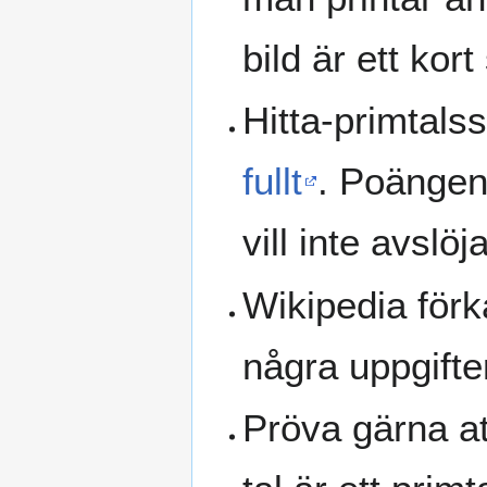
bild är ett kor
Hitta-primtalss
fullt
. Poängen 
vill inte avslöj
Wikipedia för
några uppgifte
Pröva gärna at