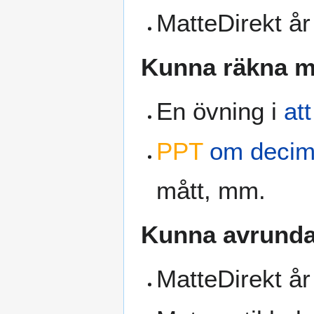
MatteDirekt å
Kunna räkna m
En övning i
att
PPT
om decima
mått, mm.
Kunna avrunda 
MatteDirekt år 