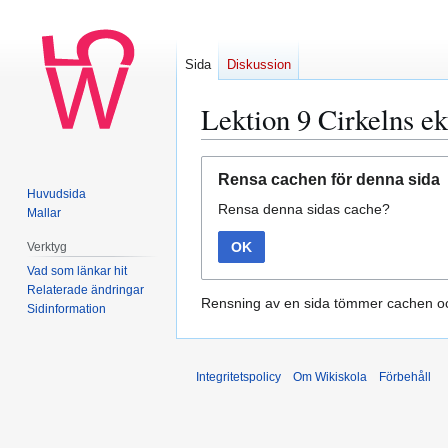
Sida
Diskussion
Lektion 9 Cirkelns ek
Hoppa
Hoppa
Rensa cachen för denna sida
till
till
Huvudsida
Rensa denna sidas cache?
navigering
sök
Mallar
OK
Verktyg
Vad som länkar hit
Relaterade ändringar
Rensning av en sida tömmer cachen oc
Sidinformation
Integritetspolicy
Om Wikiskola
Förbehåll