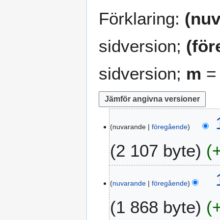
Förklaring:
(nuv
sidversion;
(fö
sidversion;
m
= 
1
nuvarande
föregående
4
m
2 107 byte
a
r
I
s
1
n
2
nuvarande
föregående
3
g
0
m
1 868 byte
e
1
a
n
2
r