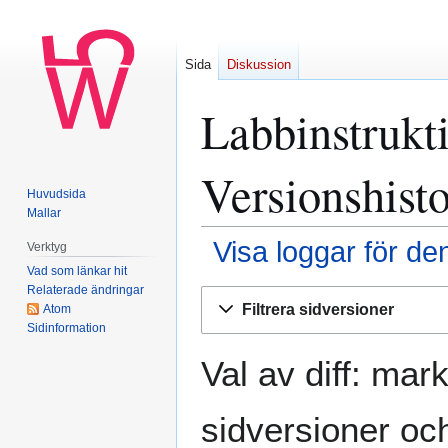
Sida
Diskussion
Labbinstrukt
Versionshisto
Huvudsida
Mallar
Visa loggar för de
Verktyg
Vad som länkar hit
Relaterade ändringar
Hoppa
Hoppa
Filtrera sidversioner
Atom
till
till
Sidinformation
navigering
sök
Val av diff: mar
sidversioner och