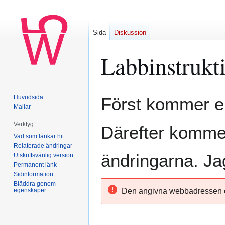
Sida
Diskussion
Labbinstrukt
Hoppa
Hoppa
Huvudsida
Först kommer en
till
till
Mallar
navigering
sök
Verktyg
Därefter kommer
Vad som länkar hit
Relaterade ändringar
ändringarna. Ja
Utskriftsvänlig version
Permanent länk
Sidinformation
Bläddra genom
egenskaper
Den angivna webbadressen el