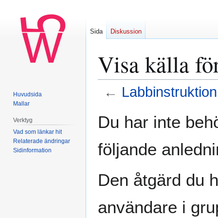
Sida
Diskussion
Visa källa fö
←
Labbinstruktion
Huvudsida
Mallar
Hoppa
Hoppa
Du har inte behö
Verktyg
till
till
Vad som länkar hit
navigering
sök
Relaterade ändringar
följande anledni
Sidinformation
Den åtgärd du h
användare i gr