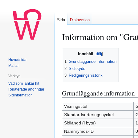
Sida
Diskussion
Information om "Grati
Hoppa
Hoppa
Innehåll
till
till
Huvudsida
1
Grundläggande information
navigering
sök
Mallar
2
Sidskydd
3
Redigeringshistorik
Verktyg
Vad som länkar hit
Relaterade ändringar
Grundläggande information
Sidinformation
Visningstitel
G
Standardsorteringsnyckel
G
Sidlängd (i byte)
1
Namnrymds-ID
0