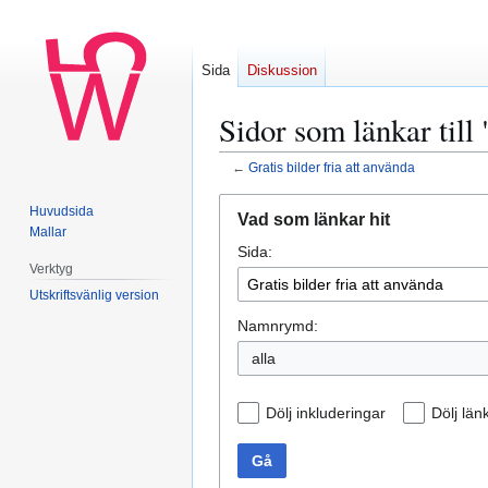
Sida
Diskussion
Sidor som länkar till 
←
Gratis bilder fria att använda
Hoppa
Hoppa
Huvudsida
Vad som länkar hit
till
till
Mallar
Sida:
navigering
sök
Verktyg
Utskriftsvänlig version
Namnrymd:
alla
Dölj inkluderingar
Dölj län
Gå