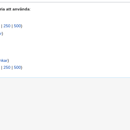
fria att använda
:
|
250
|
500
)
r
)
nkar
)
|
250
|
500
)