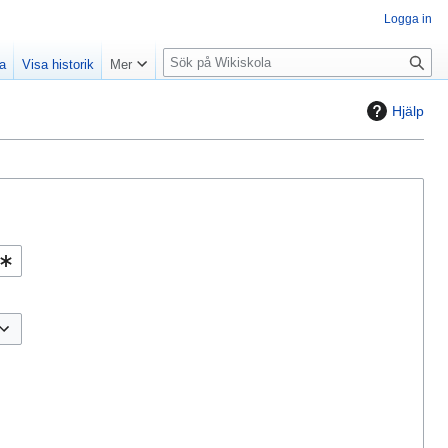
Logga in
S
la
Visa historik
Mer
ö
k
Hjälp