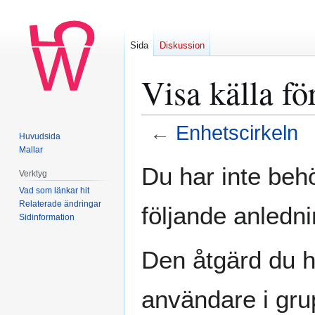
Sida
Diskussion
Visa källa fö
←
Enhetscirkeln
Huvudsida
Mallar
Hoppa
Hoppa
Du har inte behö
Verktyg
till
till
Vad som länkar hit
navigering
sök
Relaterade ändringar
följande anledni
Sidinformation
Den åtgärd du h
användare i gr