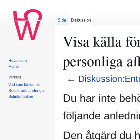
Sida
Diskussion
Visa källa f
personliga af
Huvudsida
Mallar
←
Diskussion:Entr
Verktyg
Vad som länkar hit
Relaterade ändringar
Hoppa
Hoppa
Du har inte behö
Sidinformation
till
till
navigering
sök
följande anledni
Den åtgärd du h