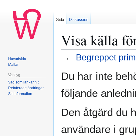
Sida
Diskussion
Visa källa fö
←
Begreppet primi
Huvudsida
Mallar
Hoppa
Hoppa
Du har inte behö
Verktyg
till
till
Vad som länkar hit
navigering
sök
Relaterade ändringar
följande anledni
Sidinformation
Den åtgärd du h
användare i gr