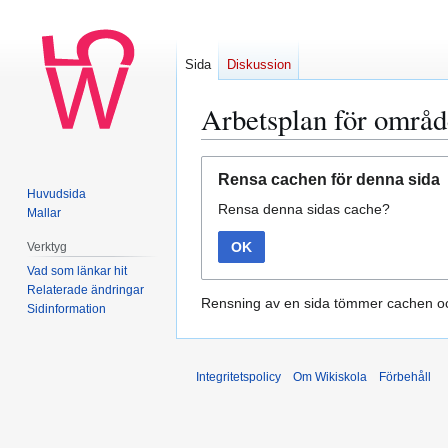
Sida
Diskussion
Arbetsplan för områd
Hoppa
Hoppa
Rensa cachen för denna sida
till
till
Huvudsida
Rensa denna sidas cache?
navigering
sök
Mallar
OK
Verktyg
Vad som länkar hit
Relaterade ändringar
Rensning av en sida tömmer cachen oc
Sidinformation
Integritetspolicy
Om Wikiskola
Förbehåll