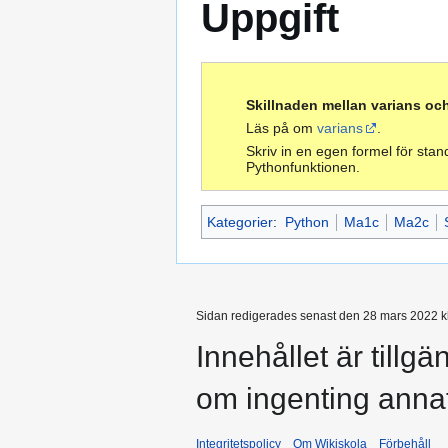
Uppgift
Skillnaden mellan varians oc
Läs på om
varians
.
Skriv in en egen formel för sta
Pythonfunktionen.
Kategorier
:
Python
Ma1c
Ma2c
Sidan redigerades senast den 28 mars 2022 kl
Innehållet är tillg
om ingenting anna
Integritetspolicy
Om Wikiskola
Förbehåll