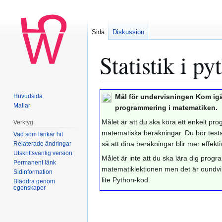
Sida
Diskussion
Statistik i py
Hoppa
Hoppa
Huvudsida
Mål för undervisningen
Kom ig
till
till
Mallar
programmering i matematiken.
navigering
sök
Målet är att du ska köra ett enkelt prog
Verktyg
matematiska beräkningar. Du bör testa
Vad som länkar hit
så att dina beräkningar blir mer effekti
Relaterade ändringar
Utskriftsvänlig version
Målet är inte att du ska lära dig prog
Permanent länk
matematiklektionen men det är oundvikl
Sidinformation
lite Python-kod.
Bläddra genom
egenskaper