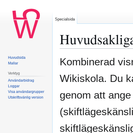
Specialsida
Huvudsakliga
Hoppa
Hoppa
Huvudsida
Kombinerad visni
till
till
Mallar
navigering
sök
Verktyg
Wikiskola. Du k
Användarbidrag
Loggar
genom att ange
Visa användargrupper
Utskriftsvänlig version
(skiftlägeskänsl
skiftlägeskänslig