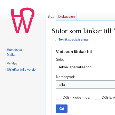
Sida
Diskussion
Sidor som länkar till
←
Teknik specialisering
Hoppa
Hoppa
Huvudsida
Vad som länkar hit
till
till
Mallar
Sida:
navigering
sök
Verktyg
Utskriftsvänlig version
Namnrymd:
alla
Dölj inkluderingar
Dölj län
Gå