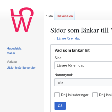
Sida
Diskussion
Sidor som länkar till
←
Lärare för en dag
Hoppa
Hoppa
Huvudsida
Vad som länkar hit
till
till
Mallar
Sida:
navigering
sök
Verktyg
Utskriftsvänlig version
Namnrymd:
alla
Dölj inkluderingar
Dölj län
Gå