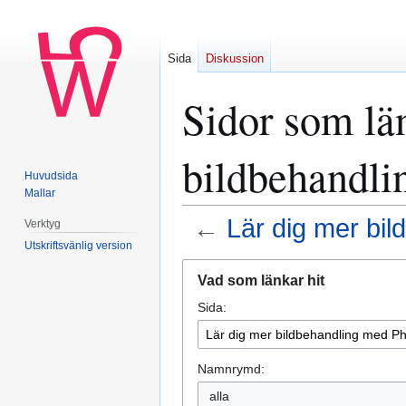
Sida
Diskussion
Sidor som län
bildbehandli
Huvudsida
Mallar
←
Lär dig mer bi
Verktyg
Utskriftsvänlig version
Hoppa
Hoppa
Vad som länkar hit
till
till
Sida:
navigering
sök
Namnrymd:
alla