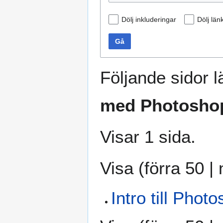
Dölj inkluderingar
Dölj län
Gå
Följande sidor lä
med Photosho
Visar 1 sida.
Visa (
förra 50
|
Intro till Phot