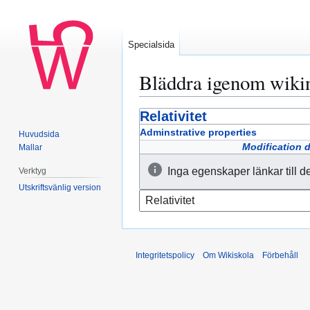
Specialsida
Bläddra igenom wiki
Relativitet
Hoppa
Hoppa
till
till
Adminstrative properties
Huvudsida
navigering
sök
Modification 
Mallar
Inga egenskaper länkar till d
Verktyg
Utskriftsvänlig version
Integritetspolicy
Om Wikiskola
Förbehåll