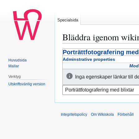
Specialsida
Bläddra igenom wiki
Porträttfotografering med 
Hoppa
Hoppa
till
till
Adminstrative properties
Huvudsida
navigering
sök
Modi
Mallar
Inga egenskaper länkar till d
Verktyg
Utskriftsvänlig version
Integritetspolicy
Om Wikiskola
Förbehåll