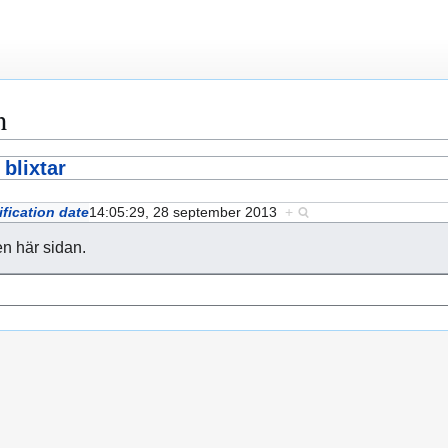
n
blixtar
fication date
14:05:29, 28 september 2013
+
en här sidan.