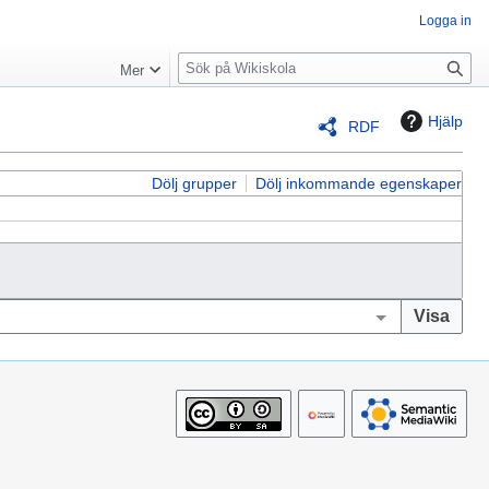
Logga in
S
Mer
ö
k
Hjälp
RDF
Dölj grupper
Dölj inkommande egenskaper