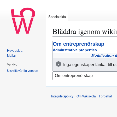
Specialsida
Bläddra igenom wiki
Om entreprenörskap
Hoppa
Hoppa
till
till
Adminstrative properties
Huvudsida
navigering
sök
Modification 
Mallar
Inga egenskaper länkar till d
Verktyg
Utskriftsvänlig version
Integritetspolicy
Om Wikiskola
Förbehåll