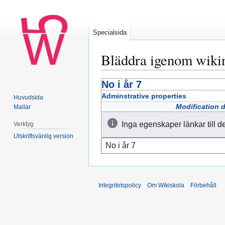
Specialsida
Bläddra igenom wiki
No i år 7
Hoppa
Hoppa
till
till
Adminstrative properties
Huvudsida
navigering
sök
Modification 
Mallar
Inga egenskaper länkar till d
Verktyg
Utskriftsvänlig version
Integritetspolicy
Om Wikiskola
Förbehåll