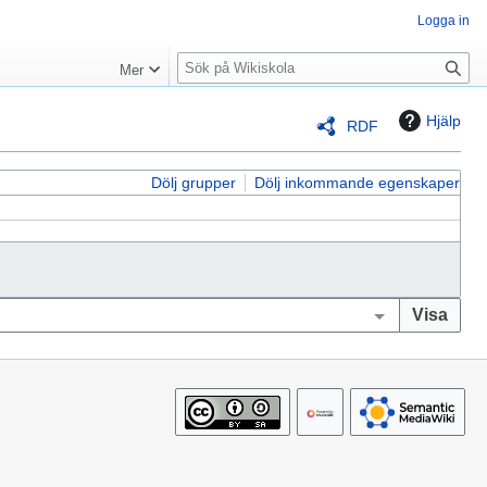
Logga in
S
Mer
ö
k
Hjälp
RDF
Dölj grupper
Dölj inkommande egenskaper