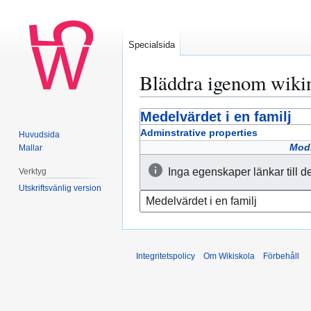
Specialsida
Bläddra igenom wiki
Medelvärdet i en familj
Hoppa
Hoppa
till
till
Adminstrative properties
Huvudsida
navigering
sök
Modi
Mallar
Inga egenskaper länkar till d
Verktyg
Utskriftsvänlig version
Integritetspolicy
Om Wikiskola
Förbehåll