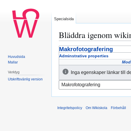
Specialsida
Bläddra igenom wiki
Makrofotografering
Hoppa
Hoppa
till
till
Adminstrative properties
Huvudsida
navigering
sök
Modi
Mallar
Inga egenskaper länkar till d
Verktyg
Utskriftsvänlig version
Integritetspolicy
Om Wikiskola
Förbehåll