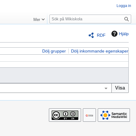
Logga in
S
Mer
ö
k
Hjälp
RDF
Dölj grupper
Dölj inkommande egenskaper