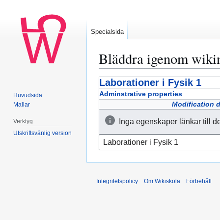
Specialsida
Bläddra igenom wiki
Laborationer i Fysik 1
Hoppa
Hoppa
till
till
Adminstrative properties
Huvudsida
navigering
sök
Modification 
Mallar
Inga egenskaper länkar till d
Verktyg
Utskriftsvänlig version
Integritetspolicy
Om Wikiskola
Förbehåll