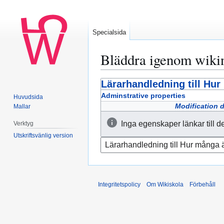
Specialsida
Bläddra igenom wiki
Lärarhandledning till Hur
Hoppa
Hoppa
till
till
Adminstrative properties
Huvudsida
navigering
sök
Modification 
Mallar
Inga egenskaper länkar till d
Verktyg
Utskriftsvänlig version
Integritetspolicy
Om Wikiskola
Förbehåll