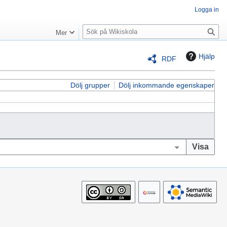
Logga in
S
Mer
ö
k
Hjälp
RDF
Dölj grupper
Dölj inkommande egenskaper