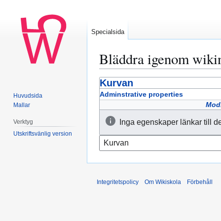
Specialsida
Bläddra igenom wiki
Kurvan
Hoppa
Hoppa
till
till
Adminstrative properties
Huvudsida
navigering
sök
Modi
Mallar
Inga egenskaper länkar till d
Verktyg
Utskriftsvänlig version
Integritetspolicy
Om Wikiskola
Förbehåll