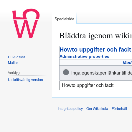
Specialsida
Bläddra igenom wiki
Howto uppgifter och facit
Hoppa
Hoppa
till
till
Adminstrative properties
Huvudsida
navigering
sök
Modi
Mallar
Inga egenskaper länkar till d
Verktyg
Utskriftsvänlig version
Integritetspolicy
Om Wikiskola
Förbehåll