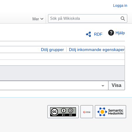
Logga in
S
Mer
ö
k
Hjälp
RDF
Dölj grupper
Dölj inkommande egenskaper