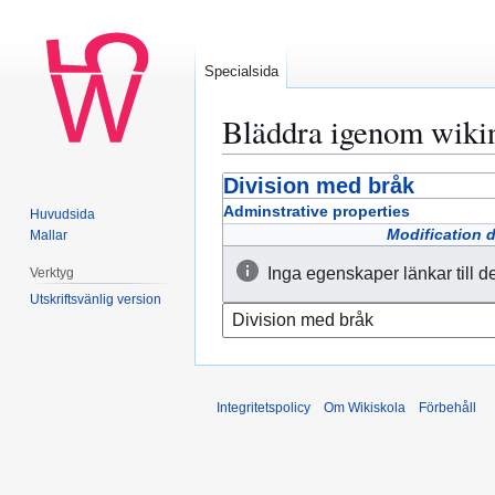
Specialsida
Bläddra igenom wiki
Division med bråk
Hoppa
Hoppa
till
till
Adminstrative properties
Huvudsida
navigering
sök
Modification 
Mallar
Inga egenskaper länkar till d
Verktyg
Utskriftsvänlig version
Integritetspolicy
Om Wikiskola
Förbehåll