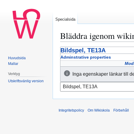
Specialsida
Bläddra igenom wiki
Bildspel, TE13A
Hoppa
Hoppa
till
till
Adminstrative properties
Huvudsida
navigering
sök
Modi
Mallar
Inga egenskaper länkar till d
Verktyg
Utskriftsvänlig version
Integritetspolicy
Om Wikiskola
Förbehåll