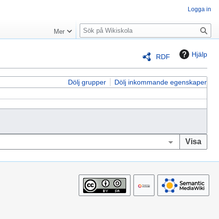
Logga in
S
Mer
ö
k
Hjälp
RDF
Dölj grupper
Dölj inkommande egenskaper