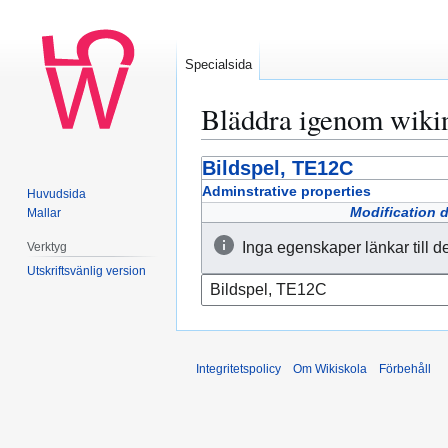
Specialsida
Bläddra igenom wiki
Bildspel, TE12C
Hoppa
Hoppa
till
till
Adminstrative properties
Huvudsida
navigering
sök
Modification 
Mallar
Inga egenskaper länkar till d
Verktyg
Utskriftsvänlig version
Integritetspolicy
Om Wikiskola
Förbehåll