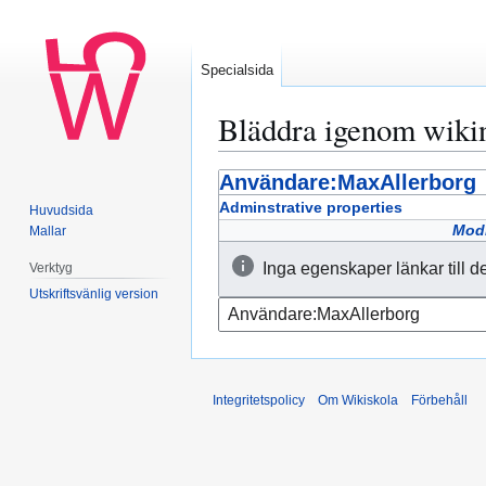
Specialsida
Bläddra igenom wiki
Användare:MaxAllerborg
Hoppa
Hoppa
till
till
Adminstrative properties
Huvudsida
navigering
sök
Modi
Mallar
Inga egenskaper länkar till d
Verktyg
Utskriftsvänlig version
Integritetspolicy
Om Wikiskola
Förbehåll