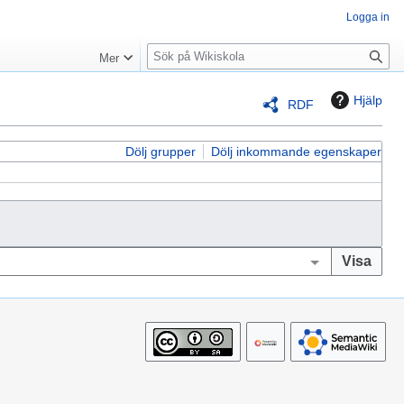
Logga in
S
Mer
ö
k
Hjälp
RDF
Dölj grupper
Dölj inkommande egenskaper