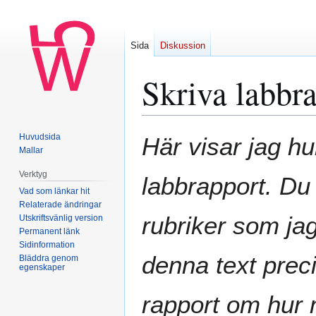
Sida
Diskussion
Skriva labbr
Hoppa
Hoppa
Huvudsida
Här visar jag hu
till
till
Mallar
navigering
sök
Verktyg
labbrapport. Du
Vad som länkar hit
Relaterade ändringar
rubriker som ja
Utskriftsvänlig version
Permanent länk
Sidinformation
denna text prec
Bläddra genom
egenskaper
rapport om hur 