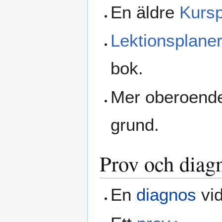
En äldre
Kurs
Lektionsplaner
bok.
Mer oberoen
grund.
Prov och diag
En
diagnos
vid