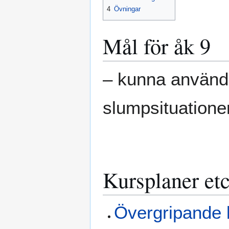
4
Övningar
Mål för åk 9
– kunna använda
slumpsituationer
Kursplaner et
Övergripande k