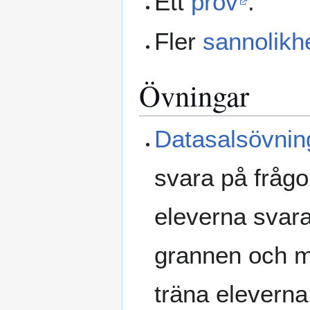
Ett
prov
.
Fler
sannolikh
Övningar
Datasalsövnin
svara på frågor
eleverna svar
grannen och mo
träna eleverna