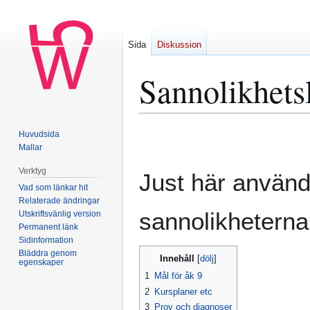
Sida
Diskussion
Sannolikhets
Hoppa
Hoppa
Huvudsida
till
till
Mallar
navigering
sök
Verktyg
Just här använd
Vad som länkar hit
Relaterade ändringar
sannolikheterna 
Utskriftsvänlig version
Permanent länk
Sidinformation
Bläddra genom
Innehåll
egenskaper
1
Mål för åk 9
2
Kursplaner etc
3
Prov och diagnoser