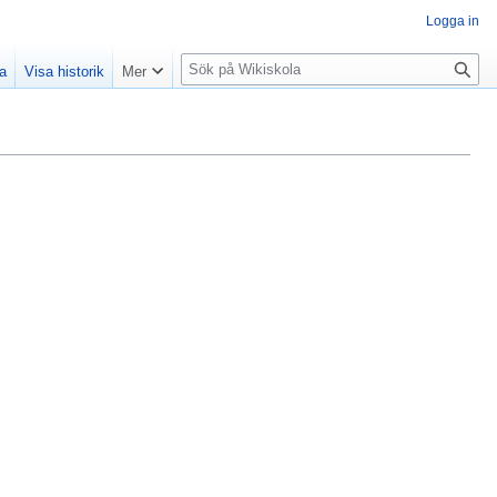
Logga in
S
la
Visa historik
Mer
ö
k