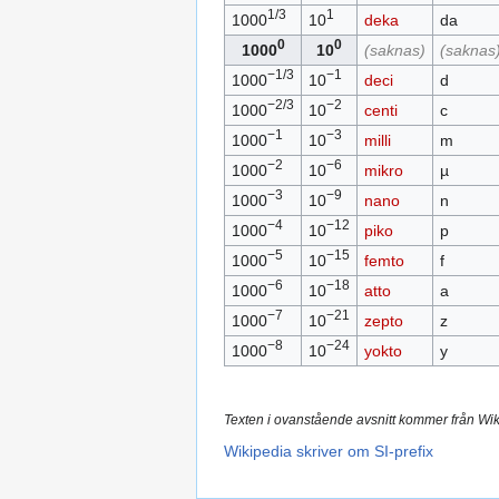
1/3
1
1000
10
deka
da
0
0
1000
10
(saknas)
(saknas
−1/3
−1
1000
10
deci
d
−2/3
−2
1000
10
centi
c
−1
−3
1000
10
milli
m
−2
−6
1000
10
mikro
µ
−3
−9
1000
10
nano
n
−4
−12
1000
10
piko
p
−5
−15
1000
10
femto
f
−6
−18
1000
10
atto
a
−7
−21
1000
10
zepto
z
−8
−24
1000
10
yokto
y
Texten i ovanstående avsnitt kommer från Wi
Wikipedia skriver om SI-prefix