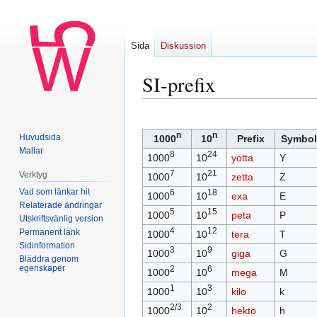
Sida
Diskussion
SI-prefix
Hoppa
Hoppa
till
till
n
n
Huvudsida
1000
10
Prefix
Symbol
navigering
sök
Mallar
8
24
1000
10
yotta
Y
7
21
Verktyg
1000
10
zetta
Z
Vad som länkar hit
6
18
1000
10
exa
E
Relaterade ändringar
5
15
1000
10
peta
P
Utskriftsvänlig version
4
12
Permanent länk
1000
10
tera
T
Sidinformation
3
9
1000
10
giga
G
Bläddra genom
egenskaper
2
6
1000
10
mega
M
1
3
1000
10
kilo
k
2/3
2
1000
10
hekto
h