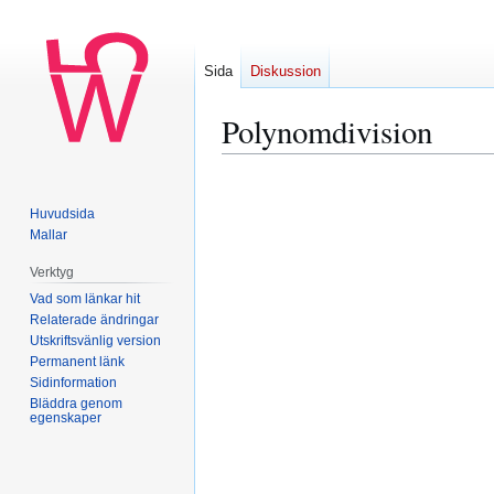
Sida
Diskussion
Polynomdivision
Hoppa
Hoppa
till
till
Huvudsida
navigering
sök
Mallar
Verktyg
Vad som länkar hit
Relaterade ändringar
Utskriftsvänlig version
Permanent länk
Sidinformation
Bläddra genom
egenskaper