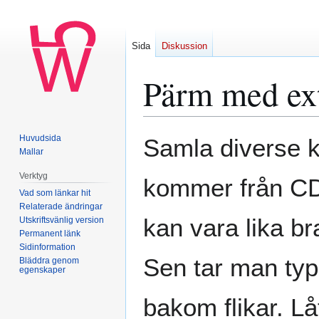
Sida
Diskussion
Pärm med extr
Hoppa
Hoppa
Huvudsida
Samla diverse k
till
till
Mallar
navigering
sök
Verktyg
kommer från CD-
Vad som länkar hit
Relaterade ändringar
kan vara lika br
Utskriftsvänlig version
Permanent länk
Sidinformation
Sen tar man typ
Bläddra genom
egenskaper
bakom flikar. Lå