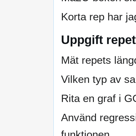
Korta rep har ja
Uppgift repet
Mät repets läng
Vilken typ av s
Rita en graf i 
Använd regressio
funktionen.