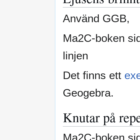
Använd GGB,
Ma2C-boken sid 
linjen
Det finns ett
ex
Geogebra.
Knutar på rep
Ma2C-boken si