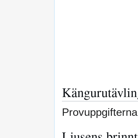
Kängurutävlin
Provuppgifterna
Ljusens brinnt