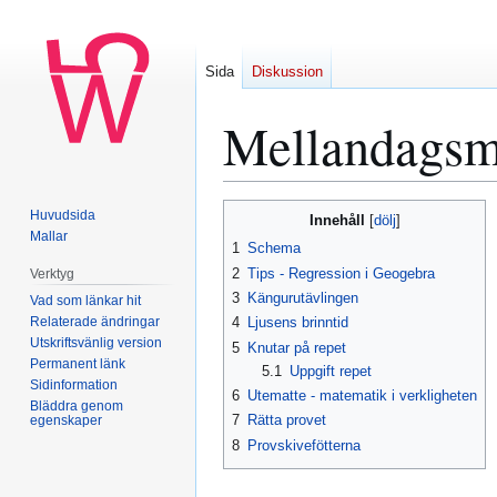
Sida
Diskussion
Mellandagsm
Hoppa
Hoppa
Huvudsida
Innehåll
till
till
Mallar
1
Schema
navigering
sök
2
Tips - Regression i Geogebra
Verktyg
3
Kängurutävlingen
Vad som länkar hit
Relaterade ändringar
4
Ljusens brinntid
Utskriftsvänlig version
5
Knutar på repet
Permanent länk
5.1
Uppgift repet
Sidinformation
6
Utematte - matematik i verkligheten
Bläddra genom
7
Rätta provet
egenskaper
8
Provskivefötterna