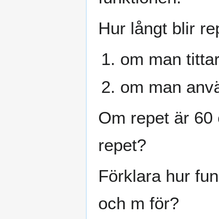
Hur långt blir r
om man titta
om man anvä
Om repet är 60 
repet?
Förklara hur fun
och m för?